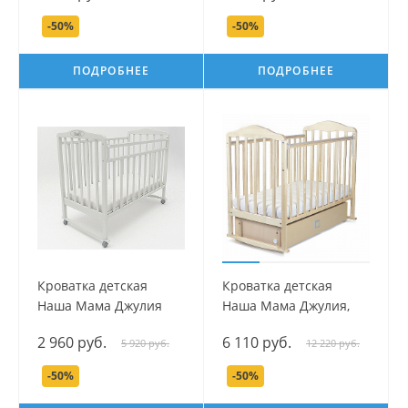
-50%
-50%
ПОДРОБНЕЕ
ПОДРОБНЕЕ
Кроватка детская
Кроватка детская
Наша Мама Джулия
Наша Мама Джулия,
Лайт
маятник поперечный,
2 960 руб.
6 110 руб.
5 920 руб.
12 220 руб.
ящик
-50%
-50%