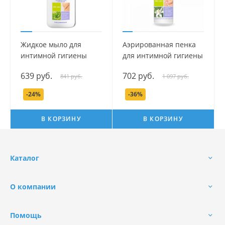
Жидкое мыло для
Аэрированная пенка
интимной гигиены
для интимной гигиены
серии Mama Com.fort,
серии Mama Com.fort,
639 руб.
702 руб.
841 руб.
1 097 руб.
500 мл.
150 мл.
-24%
-36%
В КОРЗИНУ
В КОРЗИНУ
Каталог
О компании
Помощь