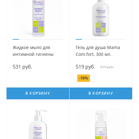
Жидкое мыло для
Гель для душа Mama
интимной гигиены
Com.fort, 300 мл.
серии Mama Com.fort,
531 руб.
519 руб.
577 руб.
250 мл.
-10%
В КОРЗИНУ
В КОРЗИНУ