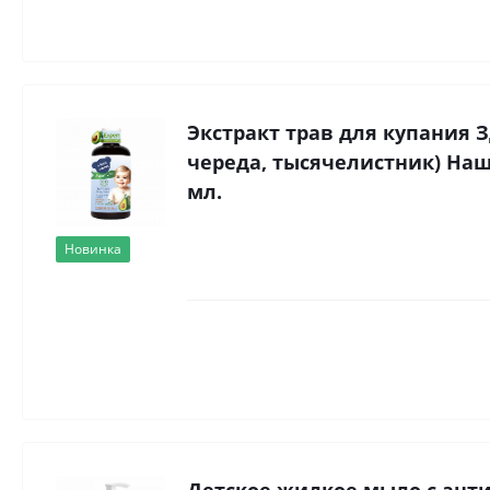
Экстракт трав для купания 
череда, тысячелистник) Наша
мл.
Новинка
Детское жидкое мыло с ант