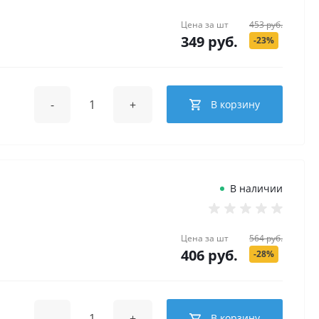
Цена за
шт
453 руб.
349 руб.
-23%
-
+
В корзину
В наличии
Цена за
шт
564 руб.
406 руб.
-28%
-
+
В корзину