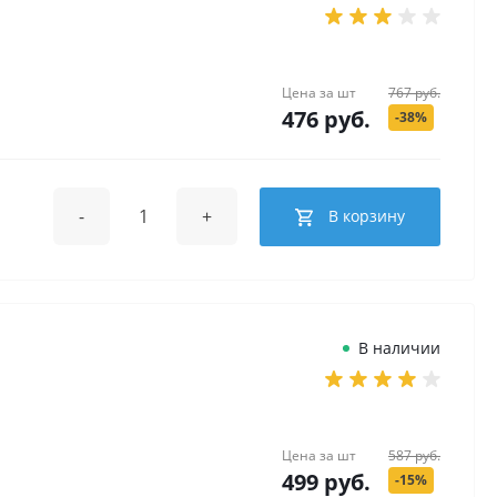
Цена за
шт
767 руб.
476 руб.
-38%
-
+
В корзину
В наличии
Цена за
шт
587 руб.
499 руб.
-15%