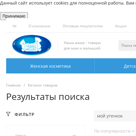
Данный сайт использует cookies для полноценной работы. Вам н
Принимаю
О компании
Оптовым покупателям
Акции
Наша мама - товары
для мам и малышей
Женская косметика
Детск
Главная
/
Каталог товаров
Результаты поиска
ФИЛЬТР
По популярности
Цена